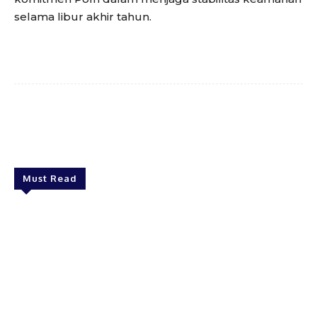
selama libur akhir tahun.
Facebook
Twitter
Pinterest
WhatsA
Must Read