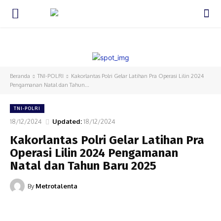
HOME
DAERAH
NASIONAL
HUKUM DAN KRIMINAL
INTE
Beranda
TNI-POLRI
Kakorlantas Polri Gelar Latihan Pra Operasi Lilin 2024
Pengamanan Natal dan Tahun...
TNI-POLRI
18/12/2024
Updated:
18/12/2024
Kakorlantas Polri Gelar Latihan Pra
Operasi Lilin 2024 Pengamanan
Natal dan Tahun Baru 2025
By
Metrotalenta