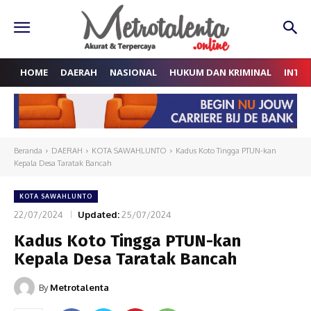
HOME
DAERAH
NASIONAL
HUKUM DAN KRIMINAL
INTE
Beranda
DAERAH
KOTA SAWAHLUNTO
Kadus Koto Tingga PTUN-kan
Kepala Desa Taratak Bancah
KOTA SAWAHLUNTO
22/07/2024
Updated:
25/07/2024
Kadus Koto Tingga PTUN-kan
Kepala Desa Taratak Bancah
By
Metrotalenta