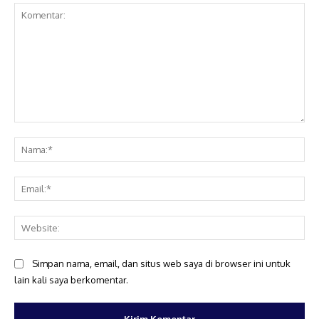
Komentar:
Na
Ema
Web
Simpan nama, email, dan situs web saya di browser ini untuk
lain kali saya berkomentar.