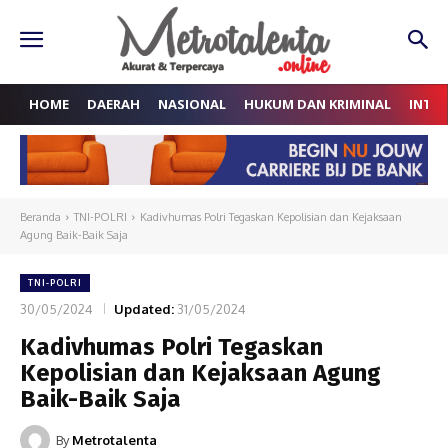
HOME
DAERAH
NASIONAL
HUKUM DAN KRIMINAL
INTE
Beranda
TNI-POLRI
Kadivhumas Polri Tegaskan Kepolisian dan Kejaksaan
Agung Baik-Baik Saja
TNI-POLRI
30/05/2024
Updated:
31/05/2024
Kadivhumas Polri Tegaskan
Kepolisian dan Kejaksaan Agung
Baik-Baik Saja
By
Metrotalenta