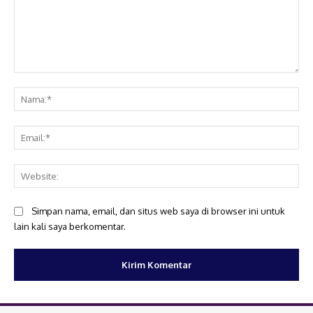
Komentar:
Na
Ema
Web
Simpan nama, email, dan situs web saya di browser ini untuk
lain kali saya berkomentar.