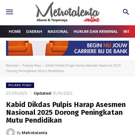
HOME
DAERAH
NASIONAL
HUKUM DAN KRIMINAL
INTE
Beranda
Pulang Pisau
Kabid Dikdas Pulpis Harap Asesmen Nasional 2025
Dorong Peningkatan Mutu Pendidikan
PULANG PISAU
23/09/2025
Updated:
01/10/2025
Kabid Dikdas Pulpis Harap Asesmen
Nasional 2025 Dorong Peningkatan
Mutu Pendidikan
By
Metrotalenta