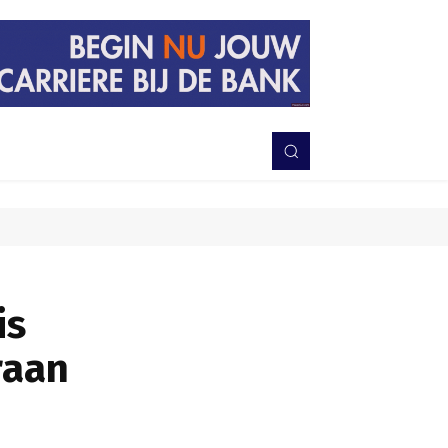
PERISTIWA
BERITA
DAERAH
TNI-POLRI
MORE
is
raan