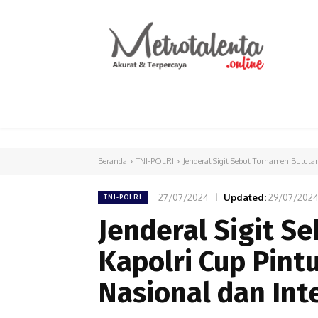
HOME
PARLEMEN
INTERNASIONAL
Beranda
TNI-POLRI
Jenderal Sigit Sebut Turnamen Buluta
27/07/2024
Updated:
29/07/202
TNI-POLRI
Jenderal Sigit S
Kapolri Cup Pint
Nasional dan Int