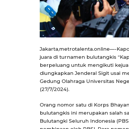
Jakarta,metrotalenta.online—-Kapo
juara di turnamen bulutangkis “K
berpeluang untuk mengikuti kejuara
diungkapkan Jenderal Sigit usai 
Gedung Olahraga Universitas Neger
(27/7/2024).
Orang nomor satu di Korps Bhay
bulutangkis ini merupakan salah s
Bulutangki Seluruh Indonesia (PBSI)