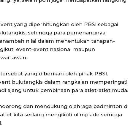
ngnya, selain poin juga mendapatkan rangking
 event yang diperhitungkan oleh PBSI sebagai
ulutangkis, sehingga para pemenangnya
enambah nilai dalam menentukan tahapan-
gikuti event-event nasional maupun
a wartawan.
i tersebut yang diberikan oleh pihak PBSI.
event bulutangkis dalam rangkaian memperingati
di ajang untuk pembinaan para atlet-atlet muda.
mendorong dan mendukung olahraga badminton di
i atlet kita sedang mengikuti olimpiade semoga
.