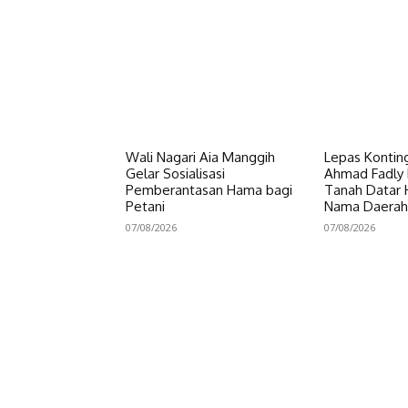
Wali Nagari Aia Manggih
Lepas Konting
Gelar Sosialisasi
Ahmad Fadly 
Pemberantasan Hama bagi
Tanah Datar
Petani
Nama Daerah
07/08/2026
07/08/2026