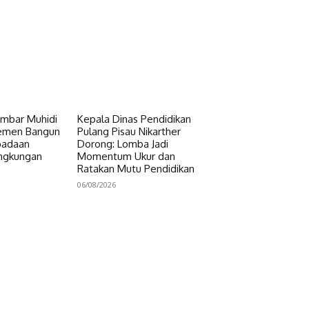
mbar Muhidi
Kepala Dinas Pendidikan
lemen Bangun
Pulang Pisau Nikarther
padaan
Dorong: Lomba Jadi
ingkungan
Momentum Ukur dan
Ratakan Mutu Pendidikan
06/08/2026