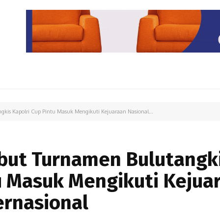
PARIWISATA
LIPUTAN KHUSUS
PARIWARA
OPINI
ngkis Kapolri Cup Pintu Masuk Mengikuti Kejuaraan Nasional...
4
ebut Turnamen Bulutangk
u Masuk Mengikuti Kejua
ernasional