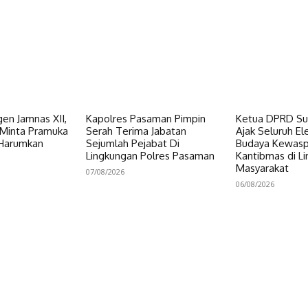
en Jamnas XII,
Kapolres Pasaman Pimpin
Ketua DPRD Su
Minta Pramuka
Serah Terima Jabatan
Ajak Seluruh E
 Harumkan
Sejumlah Pejabat Di
Budaya Kewas
Lingkungan Polres Pasaman
Kantibmas di L
Masyarakat
07/08/2026
06/08/2026