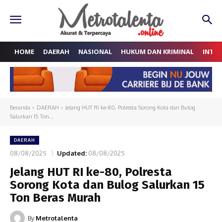
HOME
DAERAH
NASIONAL
HUKUM DAN KRIMINAL
INTE
Beranda
DAERAH
Jelang HUT RI ke-80, Polresta Sorong Kota dan Bulog
Salurkan 15 Ton...
DAERAH
08/08/2025
Updated:
08/08/2025
Jelang HUT RI ke-80, Polresta
Sorong Kota dan Bulog Salurkan 15
Ton Beras Murah
By
Metrotalenta