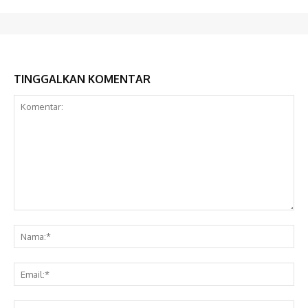
TINGGALKAN KOMENTAR
Komentar:
Na
Ema
Web