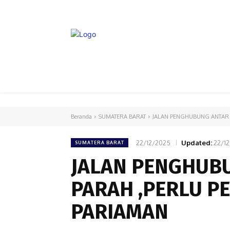
HOME
PARLEMEN
INTERNASIONAL
Beranda
SUMATERA BARAT
JALAN PENGHUBUNG ANTAR 
22/12/2025
Updated:
22/1
SUMATERA BARAT
JALAN PENGHUB
PARAH ,PERLU P
PARIAMAN