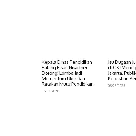
Kepala Dinas Pendidikan
Isu Dugaan Ju
Pulang Pisau Nikarther
di OKI Meng
Dorong: Lomba Jadi
Jakarta, Publ
Momentum Ukur dan
Kepastian P
Ratakan Mutu Pendidikan
05/08/2026
06/08/2026