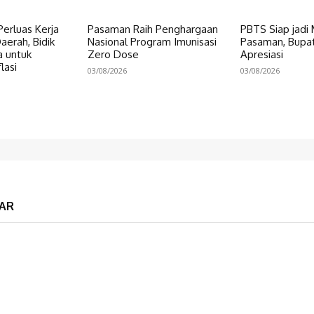
erluas Kerja
Pasaman Raih Penghargaan
PBTS Siap jadi
erah, Bidik
Nasional Program Imunisasi
Pasaman, Bupat
a untuk
Zero Dose
Apresiasi
lasi
03/08/2026
03/08/2026
AR