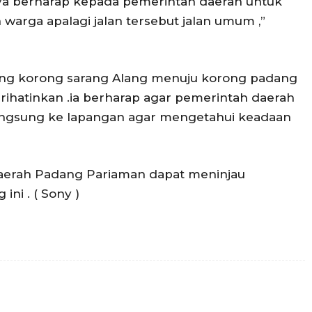
ya berharap kepada pemerintah daerah untuk
arga apalagi jalan tersebut jalan umum ,”
ng korong sarang Alang menuju korong padang
rihatinkan .ia berharap agar pemerintah daerah
angsung ke lapangan agar mengetahui keadaan
aerah Padang Pariaman dapat meninjau
ni . ( Sony )
Twitter
Pinterest
WhatsApp