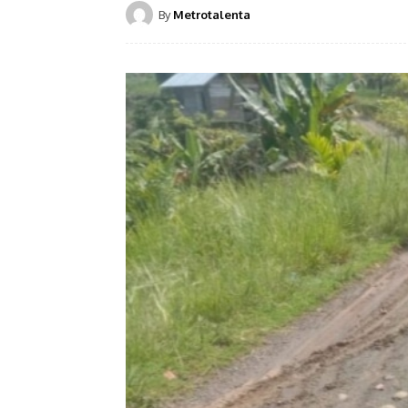
By
Metrotalenta