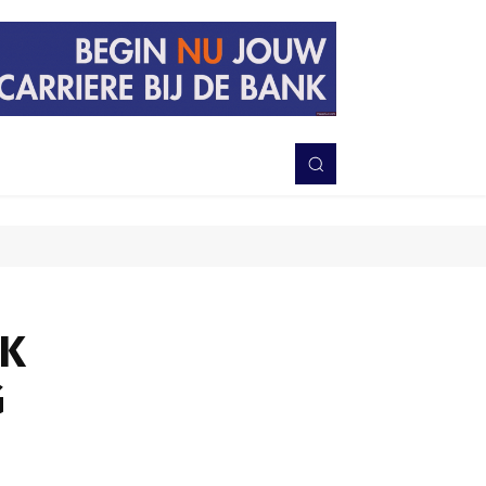
PERISTIWA
BERITA
DAERAH
TNI-POLRI
MORE
AK
G