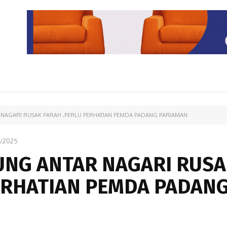
PARIWISATA
LIPUTAN KHUSUS
PARIWARA
OPINI
NAGARI RUSAK PARAH ,PERLU PERHATIAN PEMDA PADANG PARIAMAN
2/2025
UNG ANTAR NAGARI RUS
ERHATIAN PEMDA PADAN