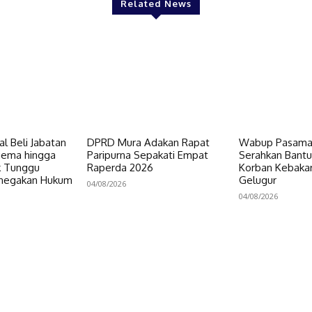
Related News
al Beli Jabatan
DPRD Mura Adakan Rapat
Wabup Pasaman
gema hingga
Paripurna Sepakati Empat
Serahkan Bant
ik Tunggu
Raperda 2026
Korban Kebakar
enegakan Hukum
Gelugur
04/08/2026
04/08/2026