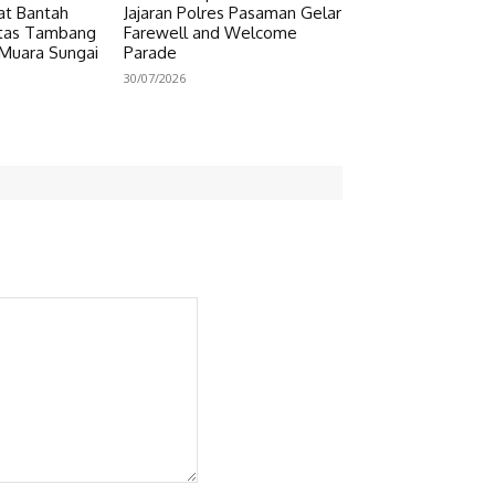
at Bantah
Jajaran Polres Pasaman Gelar
vitas Tambang
Farewell and Welcome
 Muara Sungai
Parade
30/07/2026