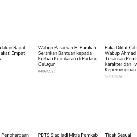
dakan Rapat
Wabup Pasaman H. Parulian
Buka Diklat Cal
pakati Empat
Serahkan Bantuan kepada
Wabup Ahmad 
6
Korban Kebakaran di Padang
Tekankan Pem
Gelugur
Karakter dan Ji
Kepemimpinan
04/08/2026
04/08/2026
h Penghargaan
PBTS Siap jadi Mitra Pemkab
Tidak Sesuai