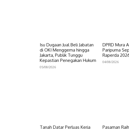
Isu Dugaan Jual Beli Jabatan
DPRD Mura A
di OKI Menggema hingga
Paripurna Se
Jakarta, Publik Tunggu
Raperda 202
Kepastian Penegakan Hukum
04/08/2026
05/08/2026
Tanah Datar Perluas Kerja
Pasaman Rai