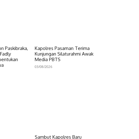
on Paskibraka,
Kapolres Pasaman Terima
Fadly
Kunjungan Silaturahmi Awak
bentukan
Media PBTS
wa
03/08/2026
Sambut Kapolres Baru