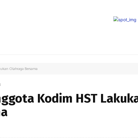
PARIWISATA
LIPUTAN KHUSUS
PARIWARA
OPINI
akukan Olahraga Bersama
4
Anggota Kodim HST Lakuk
ma