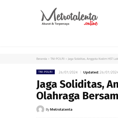
HOME
PARLEMEN
INTERNASIONAL
Beranda
TNI-POLRI
Jaga Soliditas, Anggota Kodim HST L
26/07/2024
Updated:
26/07/202
TNI-POLRI
Jaga Soliditas, 
Olahraga Bersa
By
Metrotalenta