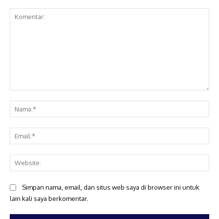
Komentar:
Na
Ema
Web
Simpan nama, email, dan situs web saya di browser ini untuk
lain kali saya berkomentar.