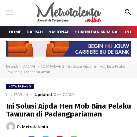
HOME
DAERAH
NASIONAL
HUKUM DAN KRIMINAL
INTE
Beranda
DAERAH
KOTA PADANG
Ini Solusi Aipda Hen Mob Bina Pelaku
Tawuran di Padangpariaman
KOTA PADANG
02/07/2024
Updated:
03/07/2024
Ini Solusi Aipda Hen Mob Bina Pelaku
Tawuran di Padangpariaman
By
Metrotalenta