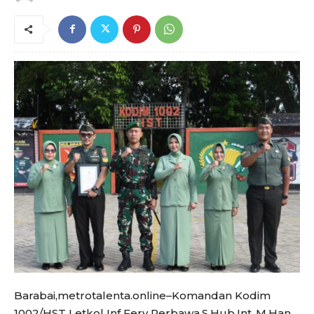
Barabai,metrotalenta.online–Komandan Kodim
1002/HST Letkol Inf Fery Perbawa.S.Hub.Int.,M.Han