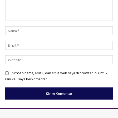
Komentar:
Na
Ema
Web
Simpan nama, email, dan situs web saya di browser ini untuk
lain kali saya berkomentar.