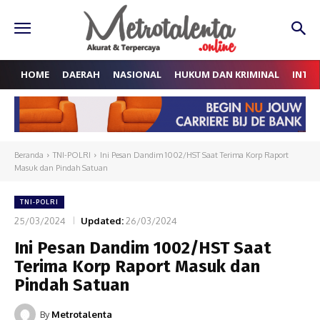
HOME
DAERAH
NASIONAL
HUKUM DAN KRIMINAL
INTE
Beranda
TNI-POLRI
Ini Pesan Dandim 1002/HST Saat Terima Korp Raport
Masuk dan Pindah Satuan
TNI-POLRI
25/03/2024
Updated:
26/03/2024
Ini Pesan Dandim 1002/HST Saat
Terima Korp Raport Masuk dan
Pindah Satuan
By
Metrotalenta