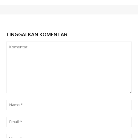
TINGGALKAN KOMENTAR
Komentar:
Na
Ema
Web