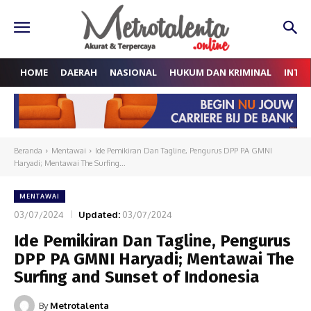
HOME
DAERAH
NASIONAL
HUKUM DAN KRIMINAL
INTE
Beranda
Mentawai
Ide Pemikiran Dan Tagline, Pengurus DPP PA GMNI
Haryadi; Mentawai The Surfing...
MENTAWAI
03/07/2024
Updated:
03/07/2024
Ide Pemikiran Dan Tagline, Pengurus
DPP PA GMNI Haryadi; Mentawai The
Surfing and Sunset of Indonesia
By
Metrotalenta