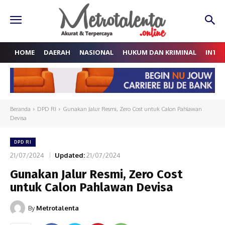
HOME
DAERAH
NASIONAL
HUKUM DAN KRIMINAL
INTE
Beranda
DPD RI
Gunakan Jalur Resmi, Zero Cost untuk Calon Pahlawan
Devisa
DPD RI
21/07/2024
Updated:
21/07/2024
Gunakan Jalur Resmi, Zero Cost
untuk Calon Pahlawan Devisa
By
Metrotalenta