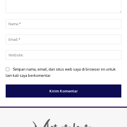
Komentar:
Na
Ema
Web
Simpan nama, email, dan situs web saya di browser ini untuk
lain kali saya berkomentar.