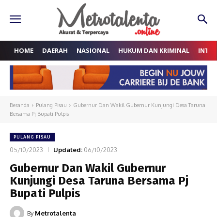
HOME
DAERAH
NASIONAL
HUKUM DAN KRIMINAL
INTE
Beranda
Pulang Pisau
Gubernur Dan Wakil Gubernur Kunjungi Desa Taruna
Bersama Pj Bupati Pulpis
PULANG PISAU
05/10/2023
Updated:
06/10/2023
Gubernur Dan Wakil Gubernur
Kunjungi Desa Taruna Bersama Pj
Bupati Pulpis
By
Metrotalenta