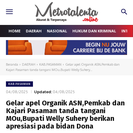
HOME
DAERAH
NASIONAL
HUKUM DAN KRIMINAL
INTE
Beranda
DAERAH
KAB.PASAMAN
Gelar apel Organik ASN,Pemkab dan
Kajari Pasaman tanda tangani MOu,Bupati Welly Suhery...
KAB.PASAMAN
04/08/2025
Updated:
04/08/2025
Gelar apel Organik ASN,Pemkab dan
Kajari Pasaman tanda tangani
MOu,Bupati Welly Suhery berikan
apresiasi pada bidan Dona