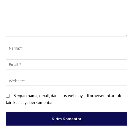
Komentar:
Na
Ema
Web
Simpan nama, email, dan situs web saya di browser ini untuk
lain kali saya berkomentar.