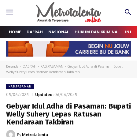
HOME
DAERAH
NASIONAL
HUKUM DAN KRIMINAL
INTE
Beranda
DAERAH
KAB.PASAMAN
Gebyar Idul Adha di Pasaman: Bupati
Welly Suhery Lepas Ratusan Kendaraan Takbiran
KAB.PASAMAN
05/06/2025
Updated:
06/06/2025
Gebyar Idul Adha di Pasaman: Bupati
Welly Suhery Lepas Ratusan
Kendaraan Takbiran
By
Metrotalenta