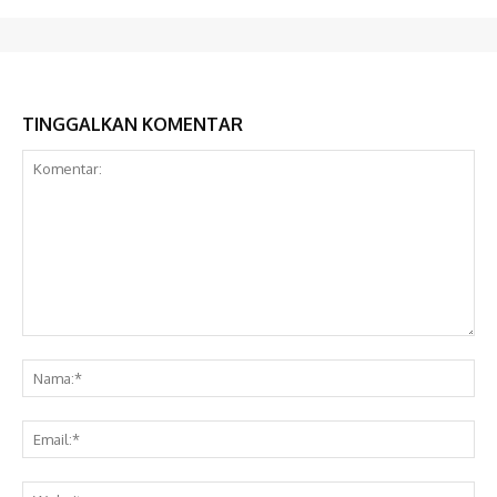
TINGGALKAN KOMENTAR
Komentar:
Na
Ema
Web