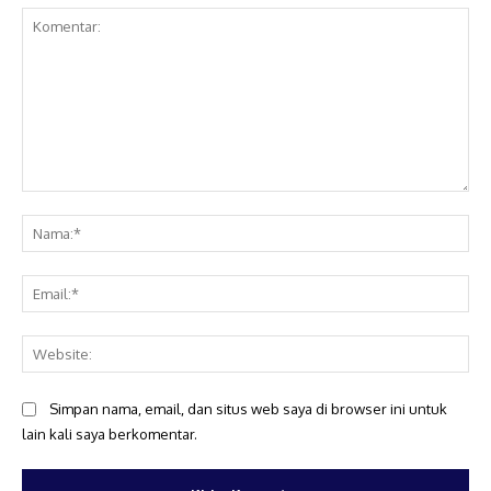
Komentar:
Na
Ema
Web
Simpan nama, email, dan situs web saya di browser ini untuk
lain kali saya berkomentar.