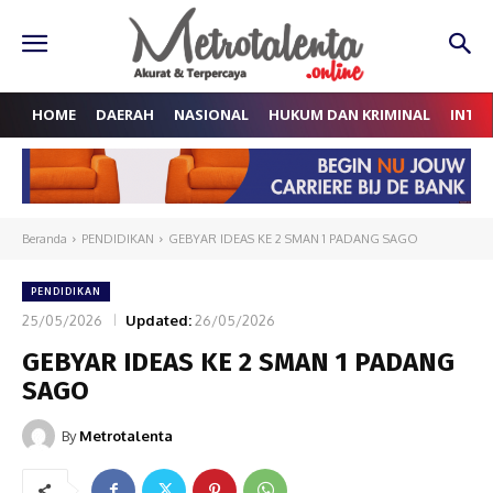
HOME
DAERAH
NASIONAL
HUKUM DAN KRIMINAL
INTE
Beranda
PENDIDIKAN
GEBYAR IDEAS KE 2 SMAN 1 PADANG SAGO
PENDIDIKAN
25/05/2026
Updated:
26/05/2026
GEBYAR IDEAS KE 2 SMAN 1 PADANG
SAGO
By
Metrotalenta