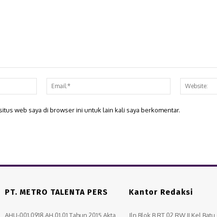
Nama:*
Email:*
itus web saya di browser ini untuk lain kali saya berkomentar.
PT. METRO TALENTA PERS
Kantor Redaksi
AHU-001.0918.AH.01.01 Tahun 2015 Akta
Jln Blok B RT 02 RW II Kel Bat