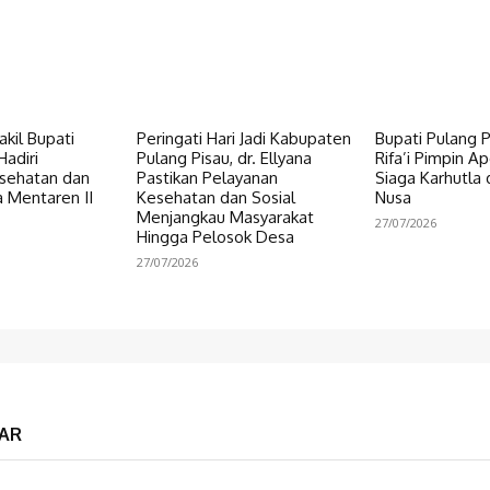
kil Bupati
Peringati Hari Jadi Kabupaten
Bupati Pulang 
Hadiri
Pulang Pisau, dr. Ellyana
Rifa’i Pimpin A
sehatan dan
Pastikan Pelayanan
Siaga Karhutla
a Mentaren II
Kesehatan dan Sosial
Nusa
Menjangkau Masyarakat
27/07/2026
Hingga Pelosok Desa
27/07/2026
AR