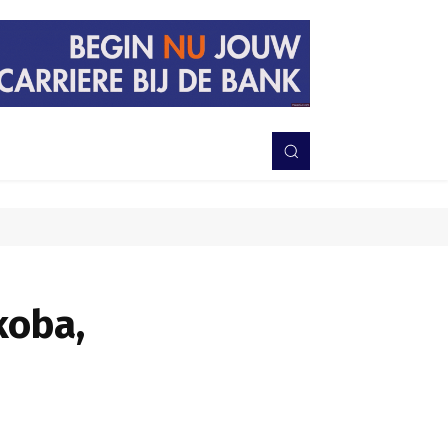
PERISTIWA
BERITA
DAERAH
TNI-POLRI
MORE
koba,
Bagikan