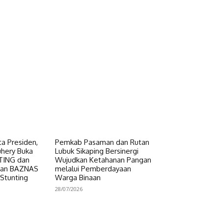
a Presiden,
Pemkab Pasaman dan Rutan
uhery Buka
Lubuk Sikaping Bersinergi
NTING dan
Wujudkan Ketahanan Pangan
uan BAZNAS
melalui Pemberdayaan
 Stunting
Warga Binaan
28/07/2026