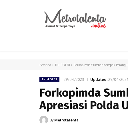
HOME
PARLEMEN
INTERNASIONAL
Beranda
TNI-POLRI
Forkopimda Sumbar Kompak Perangi Na
29/04/2025
Updated:
29/04/202
TNI-POLRI
Forkopimda Sumb
Apresiasi Polda 
By
Metrotalenta