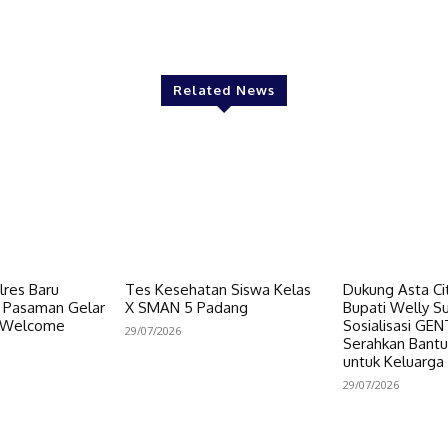
Twitter
Pinterest
WhatsApp
Related News
res Baru
Tes Kesehatan Siswa Kelas
Dukung Asta Cit
s Pasaman Gelar
X SMAN 5 Padang
Bupati Welly S
d Welcome
Sosialisasi GE
29/07/2026
Serahkan Bant
untuk Keluarga
29/07/2026