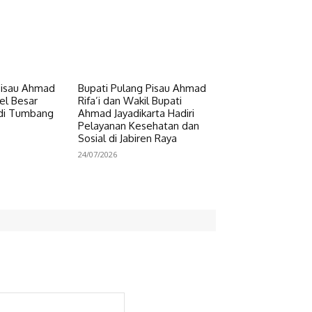
Pisau Ahmad
Bupati Pulang Pisau Ahmad
pel Besar
Rifa’i dan Wakil Bupati
 di Tumbang
Ahmad Jayadikarta Hadiri
Pelayanan Kesehatan dan
Sosial di Jabiren Raya
24/07/2026