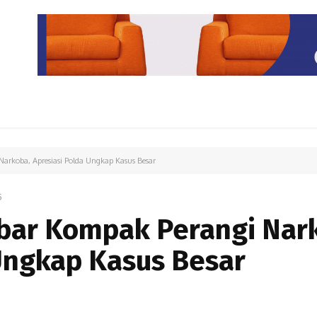
PARIWISATA
LIPUTAN KHUSUS
PARIWARA
OPINI
rkoba, Apresiasi Polda Ungkap Kasus Besar
5
ar Kompak Perangi Nar
Ungkap Kasus Besar