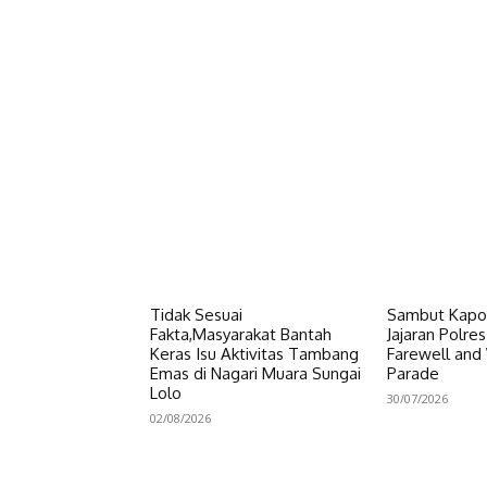
Facebook
Bagikan
Tidak Sesuai
Sambut Kapol
Fakta,Masyarakat Bantah
Jajaran Polre
Keras Isu Aktivitas Tambang
Farewell an
Emas di Nagari Muara Sungai
Parade
Lolo
30/07/2026
02/08/2026