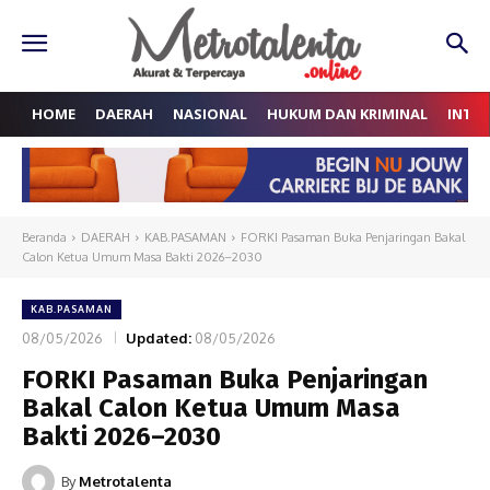
HOME
DAERAH
NASIONAL
HUKUM DAN KRIMINAL
INTE
Beranda
DAERAH
KAB.PASAMAN
FORKI Pasaman Buka Penjaringan Bakal
Calon Ketua Umum Masa Bakti 2026–2030
KAB.PASAMAN
08/05/2026
Updated:
08/05/2026
FORKI Pasaman Buka Penjaringan
Bakal Calon Ketua Umum Masa
Bakti 2026–2030
By
Metrotalenta