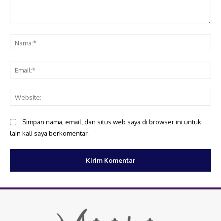
Komentar:
Na
Ema
Web
Simpan nama, email, dan situs web saya di browser ini untuk
lain kali saya berkomentar.