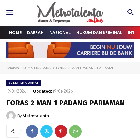
HOME
DAERAH
NASIONAL
HUKUM DAN KRIMINAL
INTE
Beranda
SUMATERA BARAT
FORAS 2 MAN 1 PADANG PARIAMAN
SUMATERA BARAT
19/01/2026
Updated:
19/01/2026
FORAS 2 MAN 1 PADANG PARIAMAN
By
Metrotalenta