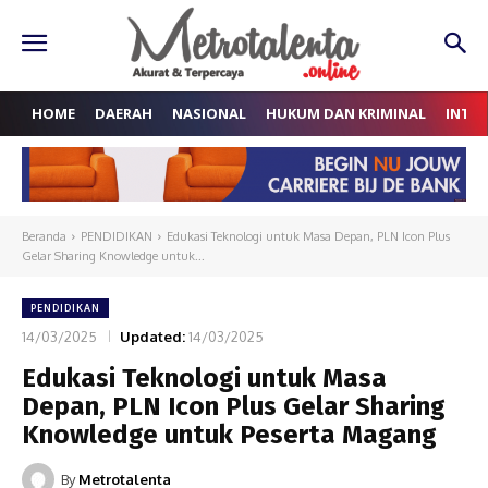
HOME
DAERAH
NASIONAL
HUKUM DAN KRIMINAL
INTE
Beranda
PENDIDIKAN
Edukasi Teknologi untuk Masa Depan, PLN Icon Plus
Gelar Sharing Knowledge untuk...
PENDIDIKAN
14/03/2025
Updated:
14/03/2025
Edukasi Teknologi untuk Masa
Depan, PLN Icon Plus Gelar Sharing
Knowledge untuk Peserta Magang
By
Metrotalenta