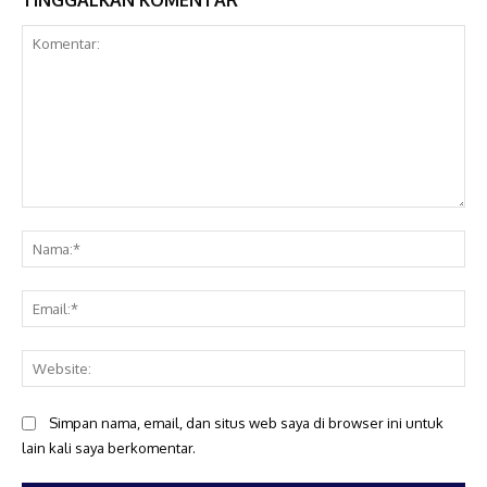
TINGGALKAN KOMENTAR
Komentar:
Na
Ema
Web
Simpan nama, email, dan situs web saya di browser ini untuk
lain kali saya berkomentar.