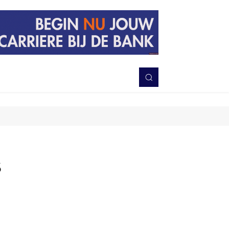
PERISTIWA
BERITA
DAERAH
TNI-POLRI
MORE
s