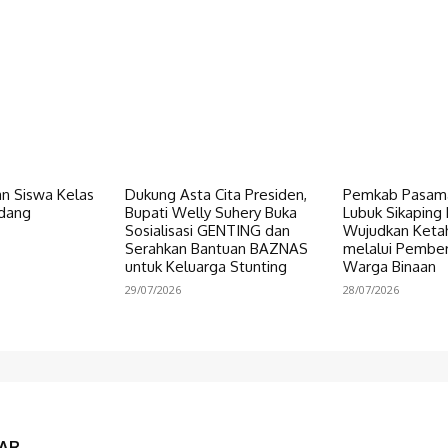
n Siswa Kelas
Dukung Asta Cita Presiden,
Pemkab Pasama
dang
Bupati Welly Suhery Buka
Lubuk Sikaping 
Sosialisasi GENTING dan
Wujudkan Keta
Serahkan Bantuan BAZNAS
melalui Pembe
untuk Keluarga Stunting
Warga Binaan
29/07/2026
28/07/2026
AR