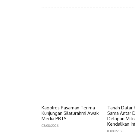
Facebook
Bagikan
Kapolres Pasaman Terima
Tanah Datar P
Kunjungan Silaturahmi Awak
Sama Antar Da
Media PBTS
Delapan Mitr
Kendalikan Inf
03/08/2026
03/08/2026