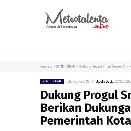
HOME
PARLEMEN
INTERNASIONAL
Beranda
PENDIDIKAN
Dukung Progul Smart Surau, PLN Ic
20/03/2025
Updated:
20/03/20
PENDIDIKAN
Dukung Progul Sm
Berikan Dukunga
Pemerintah Kot