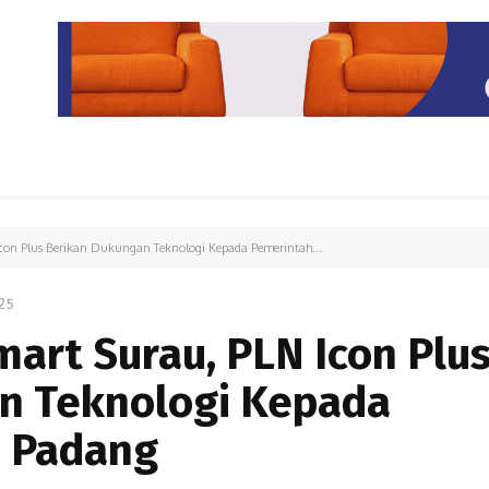
PARIWISATA
LIPUTAN KHUSUS
PARIWARA
OPINI
on Plus Berikan Dukungan Teknologi Kepada Pemerintah...
25
art Surau, PLN Icon Plu
n Teknologi Kepada
a Padang