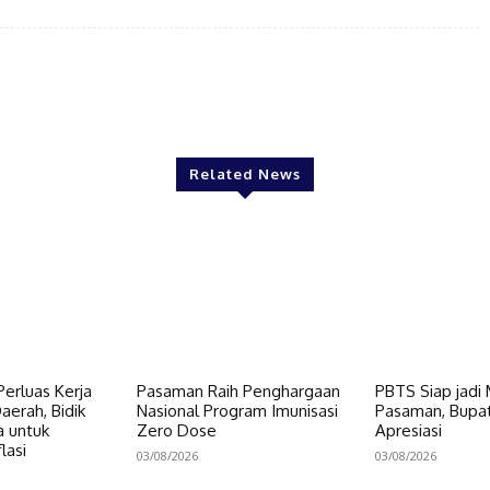
Twitter
Pinterest
WhatsApp
Related News
erluas Kerja
Pasaman Raih Penghargaan
PBTS Siap jadi
erah, Bidik
Nasional Program Imunisasi
Pasaman, Bupat
a untuk
Zero Dose
Apresiasi
lasi
03/08/2026
03/08/2026