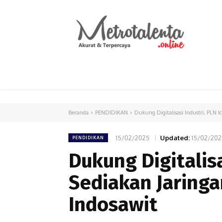
HOME
PARLEMEN
INTERNASIONAL
Beranda
PENDIDIKAN
Dukung Digitalisasi Industri, PLN Ic
15/02/2025
Updated:
15/02/20
PENDIDIKAN
Dukung Digitalisa
Sediakan Jaringan
Indosawit