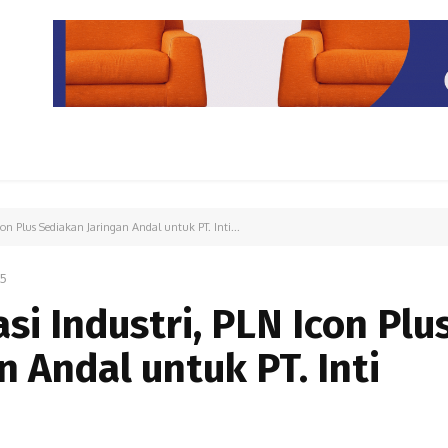
PARIWISATA
LIPUTAN KHUSUS
PARIWARA
OPINI
on Plus Sediakan Jaringan Andal untuk PT. Inti...
25
si Industri, PLN Icon Plu
 Andal untuk PT. Inti