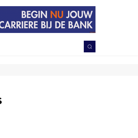
PERISTIWA
BERITA
DAERAH
TNI-POLRI
MORE
s