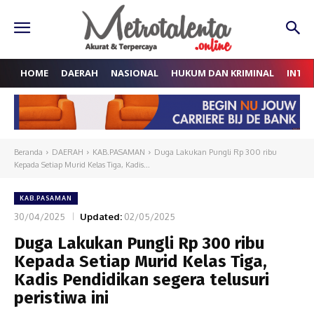
HOME
DAERAH
NASIONAL
HUKUM DAN KRIMINAL
INTE
Beranda
DAERAH
KAB.PASAMAN
Duga Lakukan Pungli Rp 300 ribu
Kepada Setiap Murid Kelas Tiga, Kadis...
KAB.PASAMAN
30/04/2025
Updated:
02/05/2025
Duga Lakukan Pungli Rp 300 ribu
Kepada Setiap Murid Kelas Tiga,
Kadis Pendidikan segera telusuri
peristiwa ini