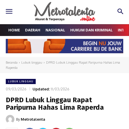
HOME
DAERAH
NASIONAL
HUKUM DAN KRIMINAL
INTE
Beranda
Lubuk linggau
DPRD Lubuk Linggau Rapat Paripurna Hahas Lima
Raperda
LUBUK LINGGAU
09/03/2026
Updated:
11/03/2026
DPRD Lubuk Linggau Rapat
Paripurna Hahas Lima Raperda
By
Metrotalenta