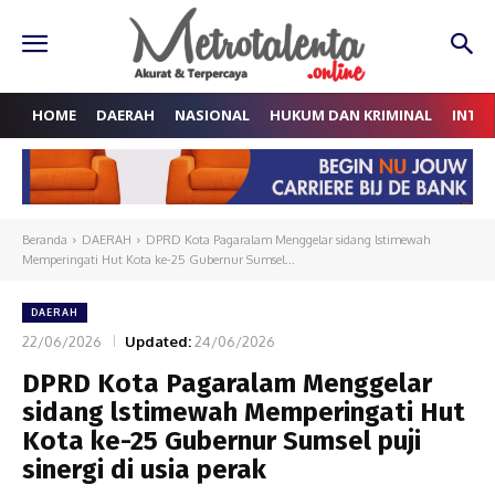
HOME
DAERAH
NASIONAL
HUKUM DAN KRIMINAL
INTE
Beranda
DAERAH
DPRD Kota Pagaralam Menggelar sidang lstimewah
Memperingati Hut Kota ke-25 Gubernur Sumsel...
DAERAH
22/06/2026
Updated:
24/06/2026
DPRD Kota Pagaralam Menggelar
sidang lstimewah Memperingati Hut
Kota ke-25 Gubernur Sumsel puji
sinergi di usia perak