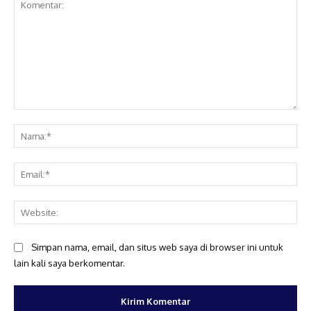
Komentar:
Na
Ema
Web
Simpan nama, email, dan situs web saya di browser ini untuk
lain kali saya berkomentar.