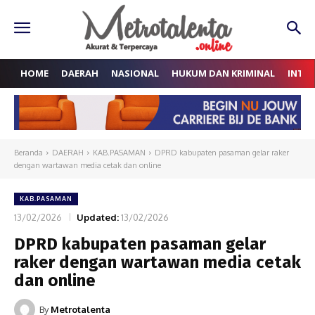
HOME
DAERAH
NASIONAL
HUKUM DAN KRIMINAL
INTE
Beranda
DAERAH
KAB.PASAMAN
DPRD kabupaten pasaman gelar raker
dengan wartawan media cetak dan online
KAB.PASAMAN
13/02/2026
Updated:
13/02/2026
DPRD kabupaten pasaman gelar
raker dengan wartawan media cetak
dan online
By
Metrotalenta