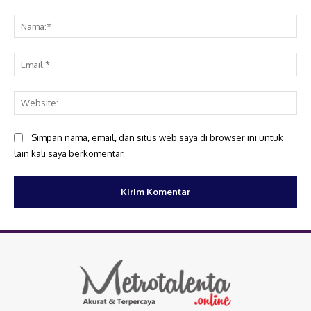
Komentar:
Na
Ema
Web
Simpan nama, email, dan situs web saya di browser ini untuk
lain kali saya berkomentar.