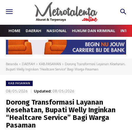
HOME
DAERAH
NASIONAL
HUKUM DAN KRIMINAL
INTE
Beranda
DAERAH
KAB.PASAMAN
Dorong Transformasi Layanan Kesehatan,
Bupati Welly Inginkan “Healtcare Service” Bagi Warga Pasaman
KAB.PASAMAN
08/05/2026
Updated:
08/05/2026
Dorong Transformasi Layanan
Kesehatan, Bupati Welly Inginkan
“Healtcare Service” Bagi Warga
Pasaman