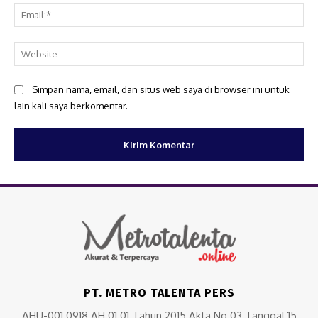
Ema
Web
Simpan nama, email, dan situs web saya di browser ini untuk
lain kali saya berkomentar.
PT. METRO TALENTA PERS
AHU-001.0918.AH.01.01 Tahun 2015 Akta No.03 Tanggal 15