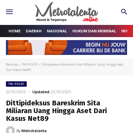
HOME
DAERAH
NASIONAL
HUKUM DAN KRIMINAL
INTE
Beranda
TNI-POLRI
Dittipideksus Bareskrim Sita Miliaran Uang Hingga Aset
Dari Kasus Net89
TNI-POLRI
22/01/2025
Updated:
22/01/2025
Dittipideksus Bareskrim Sita
Miliaran Uang Hingga Aset Dari
Kasus Net89
By
Metrotalenta