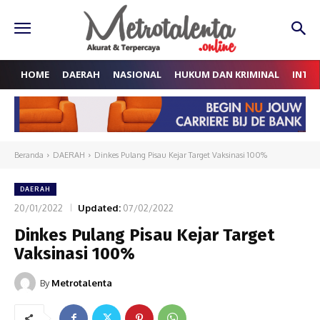
HOME
DAERAH
NASIONAL
HUKUM DAN KRIMINAL
INTE
Beranda
DAERAH
Dinkes Pulang Pisau Kejar Target Vaksinasi 100%
DAERAH
20/01/2022
Updated:
07/02/2022
Dinkes Pulang Pisau Kejar Target
Vaksinasi 100%
By
Metrotalenta