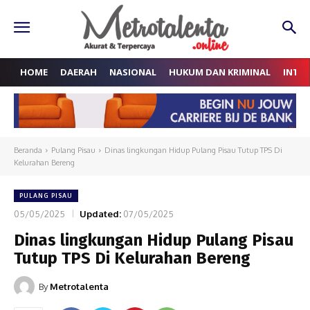
HOME
DAERAH
NASIONAL
HUKUM DAN KRIMINAL
INTE
Beranda
Pulang Pisau
Dinas lingkungan Hidup Pulang Pisau Tutup TPS Di
Kelurahan Bereng
PULANG PISAU
05/05/2025
Updated:
07/05/2025
Dinas lingkungan Hidup Pulang Pisau
Tutup TPS Di Kelurahan Bereng
By
Metrotalenta