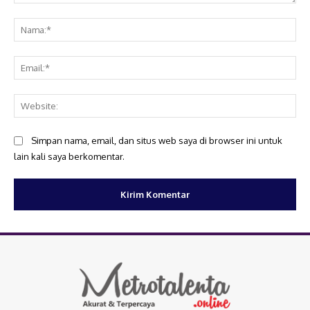
Komentar:
Na
Ema
Web
Simpan nama, email, dan situs web saya di browser ini untuk
lain kali saya berkomentar.