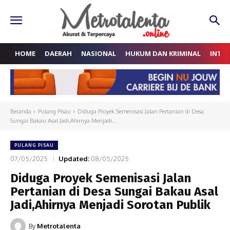
HOME
DAERAH
NASIONAL
HUKUM DAN KRIMINAL
INTE
Beranda
Pulang Pisau
Diduga Proyek Semenisasi Jalan Pertanian di Desa
Sungai Bakau Asal Jadi,Ahirnya Menjadi...
PULANG PISAU
07/05/2025
Updated:
08/05/2025
Diduga Proyek Semenisasi Jalan
Pertanian di Desa Sungai Bakau Asal
Jadi,Ahirnya Menjadi Sorotan Publik
By
Metrotalenta