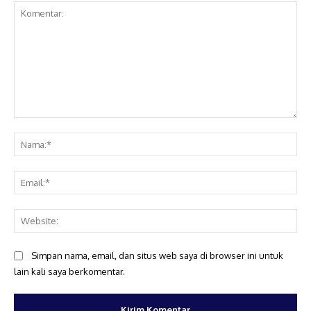
Komentar:
Na
Ema
Web
Simpan nama, email, dan situs web saya di browser ini untuk
lain kali saya berkomentar.