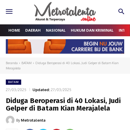
HOME
DAERAH
NASIONAL
HUKUM DAN KRIMINAL
INTE
Beranda
BATAM
Diduga Beroperasi di 40 Lokasi, Judi Gelper di Batam Kian
Merajalela
BATAM
27/03/2025
Updated:
27/03/2025
Diduga Beroperasi di 40 Lokasi, Judi
Gelper di Batam Kian Merajalela
By
Metrotalenta