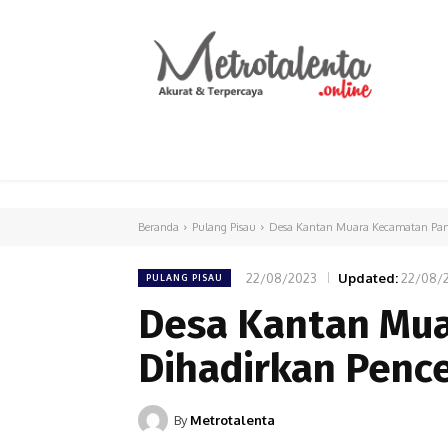
HOME
PARLEMEN
INTERNASIONAL
Beranda
Pulang Pisau
Desa Kantan Muara Kecamatan Pan
22/08/2023
Updated:
22/08/
PULANG PISAU
Desa Kantan Mua
Dihadirkan Penc
By
Metrotalenta