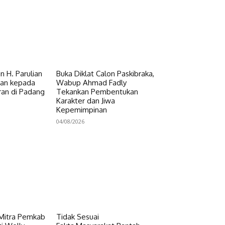
 H. Parulian
Buka Diklat Calon Paskibraka,
uan kepada
Wabup Ahmad Fadly
an di Padang
Tekankan Pembentukan
Karakter dan Jiwa
Kepemimpinan
04/08/2026
 Mitra Pemkab
Tidak Sesuai