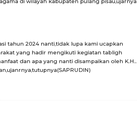
gama di wilayah kabupaten pulang pisau,ujarnya
i tahun 2024 nanti,tidak lupa kami ucapkan
rakat yang hadir mengikuti kegiatan tabligh
anfaat dan apa yang nanti disampaikan oleh K.H..
an,ujanrnya,tutupnya(SAPRUDIN)
Twitter
Pinterest
WhatsApp