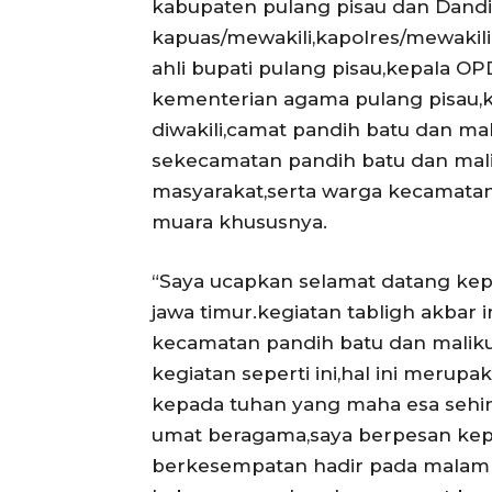
kabupaten pulang pisau dan Dandi
kapuas/mewakili,kapolres/mewakili
ahli bupati pulang pisau,kepala O
kementerian agama pulang pisau,k
diwakili,camat pandih batu dan mal
sekecamatan pandih batu dan mal
masyarakat,serta warga kecamatan
muara khususnya.
“Saya ucapkan selamat datang kep
jawa timur.kegiatan tabligh akbar in
kecamatan pandih batu dan maliku
kegiatan seperti ini,hal ini merup
kepada tuhan yang maha esa sehi
umat beragama,saya berpesan kep
berkesempatan hadir pada malam h