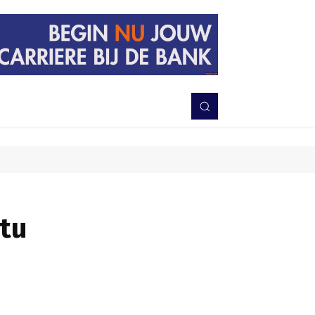
PERISTIWA
BERITA
DAERAH
TNI-POLRI
MORE
tu
Bagikan