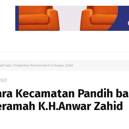
PARIWISATA
LIPUTAN KHUSUS
PARIWARA
OPINI
dih batu Dihadirkan Penceramah K.H.Anwar Zahid
2023
ra Kecamatan Pandih ba
eramah K.H.Anwar Zahid