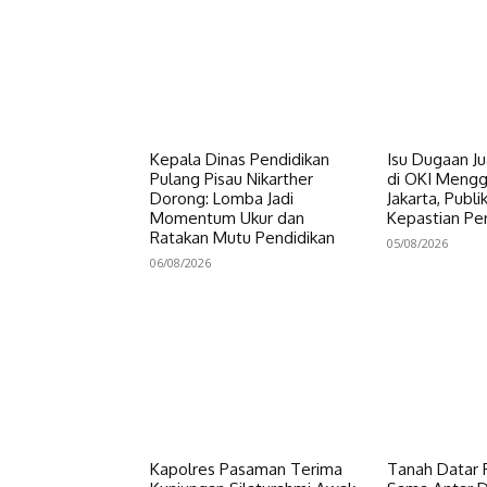
Kepala Dinas Pendidikan
Isu Dugaan Ju
Pulang Pisau Nikarther
di OKI Meng
Dorong: Lomba Jadi
Jakarta, Publ
Momentum Ukur dan
Kepastian P
Ratakan Mutu Pendidikan
05/08/2026
06/08/2026
Kapolres Pasaman Terima
Tanah Datar P