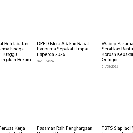
al Beli Jabatan
DPRD Mura Adakan Rapat
Wabup Pasaman
gema hingga
Paripurna Sepakati Empat
Serahkan Bant
ik Tunggu
Raperda 2026
Korban Kebakar
enegakan Hukum
Gelugur
04/08/2026
04/08/2026
erluas Kerja
Pasaman Raih Penghargaan
PBTS Siap jadi