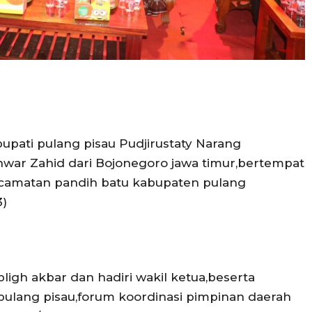
upati pulang pisau Pudjirustaty Narang
ar Zahid dari Bojonegoro jawa timur,bertempat
ecamatan pandih batu kabupaten pulang
3)
ligh akbar dan hadiri wakil ketua,beserta
ulang pisau,forum koordinasi pimpinan daerah