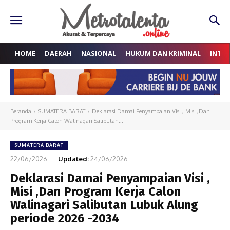
HOME
DAERAH
NASIONAL
HUKUM DAN KRIMINAL
INTE
Beranda
SUMATERA BARAT
Deklarasi Damai Penyampaian Visi , Misi ,Dan
Program Kerja Calon Walinagari Salibutan...
SUMATERA BARAT
22/06/2026
Updated:
24/06/2026
Deklarasi Damai Penyampaian Visi ,
Misi ,Dan Program Kerja Calon
Walinagari Salibutan Lubuk Alung
periode 2026 -2034