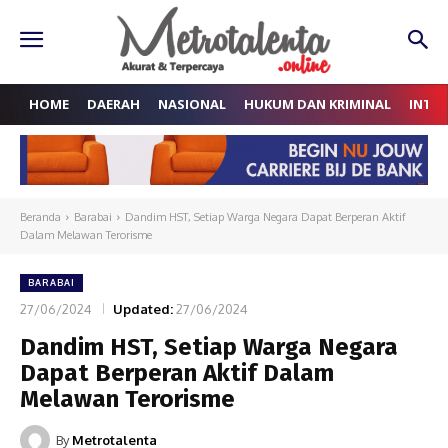
HOME
DAERAH
NASIONAL
HUKUM DAN KRIMINAL
INTE
Beranda
Barabai
Dandim HST, Setiap Warga Negara Dapat Berperan Aktif
Dalam Melawan Terorisme
BARABAI
27/06/2024
Updated:
27/06/2024
Dandim HST, Setiap Warga Negara
Dapat Berperan Aktif Dalam
Melawan Terorisme
By
Metrotalenta