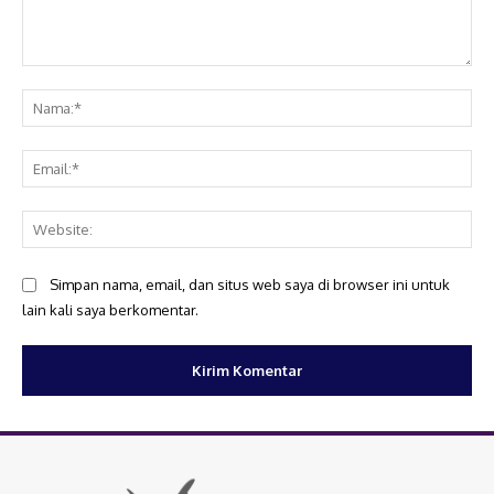
Komentar:
Na
Ema
Web
Simpan nama, email, dan situs web saya di browser ini untuk
lain kali saya berkomentar.