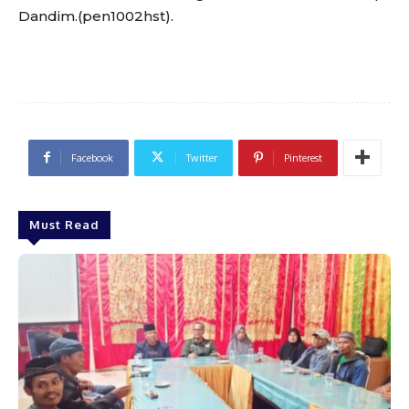
Dandim.(pen1002hst).
Facebook
Twitter
Pinterest
Must Read