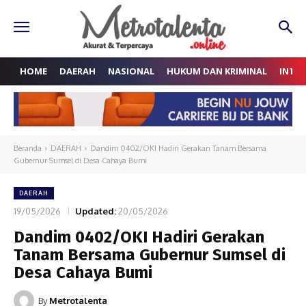
HOME
DAERAH
NASIONAL
HUKUM DAN KRIMINAL
INTE
Beranda
DAERAH
Dandim 0402/OKI Hadiri Gerakan Tanam Bersama
Gubernur Sumsel di Desa Cahaya Bumi
DAERAH
19/05/2026
Updated:
20/05/2026
Dandim 0402/OKI Hadiri Gerakan
Tanam Bersama Gubernur Sumsel di
Desa Cahaya Bumi
By
Metrotalenta