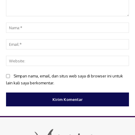
Komentar:
Na
Ema
Web
Simpan nama, email, dan situs web saya di browser ini untuk
lain kali saya berkomentar.