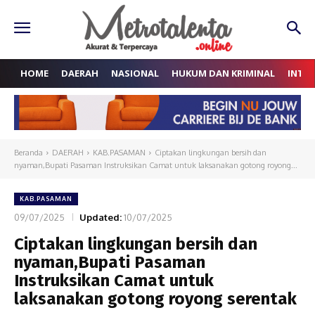
HOME
DAERAH
NASIONAL
HUKUM DAN KRIMINAL
INTE
Beranda
DAERAH
KAB.PASAMAN
Ciptakan lingkungan bersih dan
nyaman,Bupati Pasaman Instruksikan Camat untuk laksanakan gotong royong...
KAB.PASAMAN
09/07/2025
Updated:
10/07/2025
Ciptakan lingkungan bersih dan
nyaman,Bupati Pasaman
Instruksikan Camat untuk
laksanakan gotong royong serentak