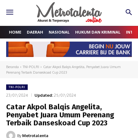
HOME
DAERAH
NASIONAL
HUKUM DAN KRIMINAL
INTE
Beranda
TNI-POLRI
Catar Akpol Balqis Angelita, Penyabet Juara Umum
Perenang Terbaik Danseskoad Cup 2023
TNI-POLRI
23/07/2024
Updated:
25/07/2024
Catar Akpol Balqis Angelita,
Penyabet Juara Umum Perenang
Terbaik Danseskoad Cup 2023
By
Metrotalenta