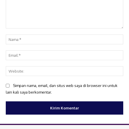
Komentar:
Na
Ema
Web
Simpan nama, email, dan situs web saya di browser ini untuk
lain kali saya berkomentar.