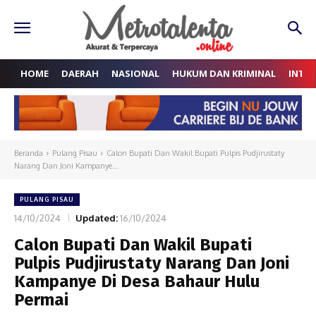
HOME
DAERAH
NASIONAL
HUKUM DAN KRIMINAL
INTE
Beranda
Pulang Pisau
Calon Bupati Dan Wakil Bupati Pulpis Pudjirustaty
Narang Dan Joni Kampanye...
PULANG PISAU
14/10/2024
Updated:
16/10/2024
Calon Bupati Dan Wakil Bupati
Pulpis Pudjirustaty Narang Dan Joni
Kampanye Di Desa Bahaur Hulu
Permai