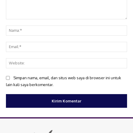
Komentar:
Na
Ema
Web
Simpan nama, email, dan situs web saya di browser ini untuk
lain kali saya berkomentar.