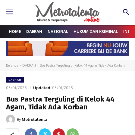
HOME
DAERAH
NASIONAL
HUKUM DAN KRIMINAL
INTE
Beranda
DAERAH
Bus Pastra Terguling di Kelok 44 Agam, Tidak Ada Korban
DAERAH
03/01/2025
Updated:
03/01/2025
Bus Pastra Terguling di Kelok 44
Agam, Tidak Ada Korban
By
Metrotalenta