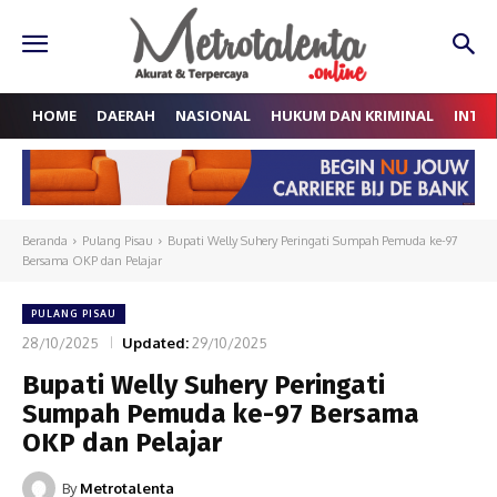
HOME
DAERAH
NASIONAL
HUKUM DAN KRIMINAL
INTE
Beranda
Pulang Pisau
Bupati Welly Suhery Peringati Sumpah Pemuda ke-97
Bersama OKP dan Pelajar
PULANG PISAU
28/10/2025
Updated:
29/10/2025
Bupati Welly Suhery Peringati
Sumpah Pemuda ke-97 Bersama
OKP dan Pelajar
By
Metrotalenta