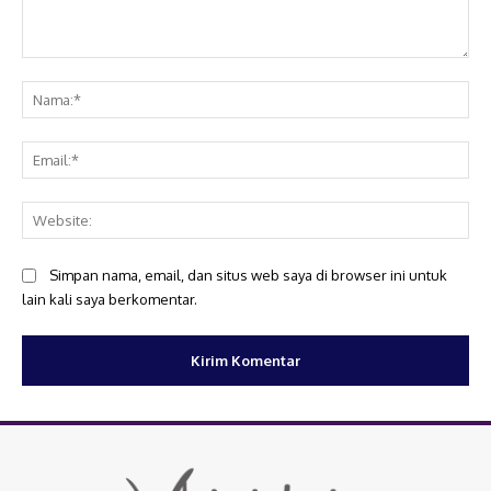
Komentar:
Na
Ema
Web
Simpan nama, email, dan situs web saya di browser ini untuk
lain kali saya berkomentar.