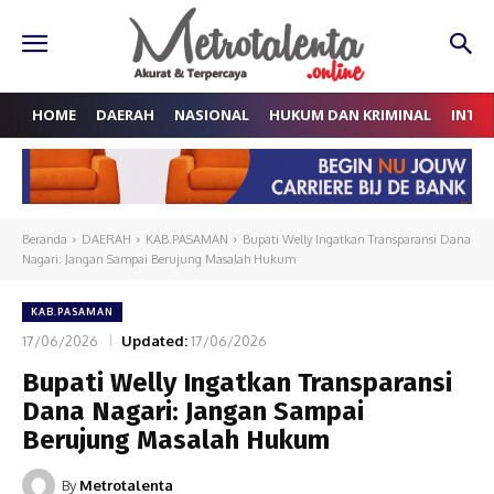
HOME
DAERAH
NASIONAL
HUKUM DAN KRIMINAL
INTE
Beranda
DAERAH
KAB.PASAMAN
Bupati Welly Ingatkan Transparansi Dana
Nagari: Jangan Sampai Berujung Masalah Hukum
KAB.PASAMAN
17/06/2026
Updated:
17/06/2026
Bupati Welly Ingatkan Transparansi
Dana Nagari: Jangan Sampai
Berujung Masalah Hukum
By
Metrotalenta