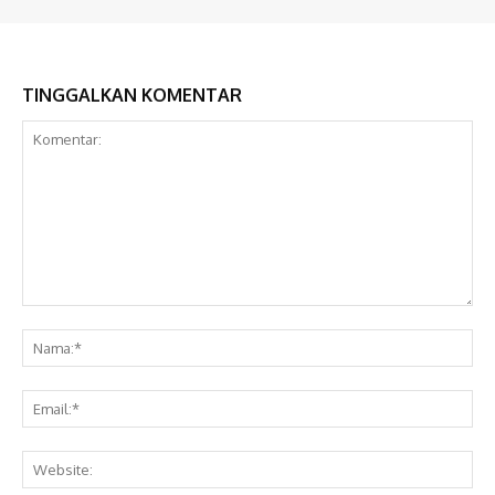
TINGGALKAN KOMENTAR
Komentar:
Na
Ema
Web