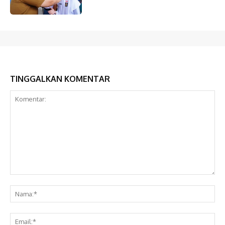
TINGGALKAN KOMENTAR
Komentar:
Na
Ema