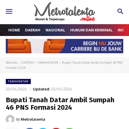
HOME
DAERAH
NASIONAL
HUKUM DAN KRIMINAL
INTE
Beranda
DAERAH
TANAHDATAR
Bupati Tanah Datar Ambil Sumpah 46 PNS
Formasi 2024
TANAHDATAR
20/05/2026
Updated:
20/05/2026
Bupati Tanah Datar Ambil Sumpah
46 PNS Formasi 2024
By
Metrotalenta