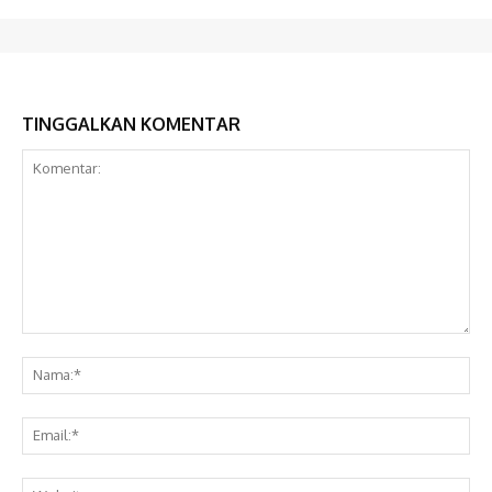
TINGGALKAN KOMENTAR
Komentar:
Na
Ema
Web