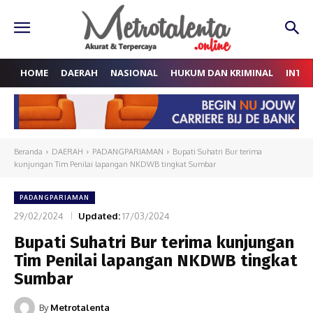
HOME
DAERAH
NASIONAL
HUKUM DAN KRIMINAL
INTE
Beranda
DAERAH
PADANGPARIAMAN
Bupati Suhatri Bur terima
kunjungan Tim Penilai lapangan NKDWB tingkat Sumbar
PADANGPARIAMAN
29/02/2024
Updated:
17/03/2024
Bupati Suhatri Bur terima kunjungan
Tim Penilai lapangan NKDWB tingkat
Sumbar
By
Metrotalenta