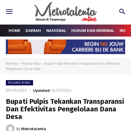
HOME
DAERAH
NASIONAL
HUKUM DAN KRIMINAL
INTE
Beranda
Pulang Pisau
Bupati Pulpis Tekankan Transparansi Dan Efektivitas
Pengelolaan Dana Desa
PULANG PISAU
09/09/2025
Updated:
10/09/2025
Bupati Pulpis Tekankan Transparansi
Dan Efektivitas Pengelolaan Dana
Desa
By
Metrotalenta