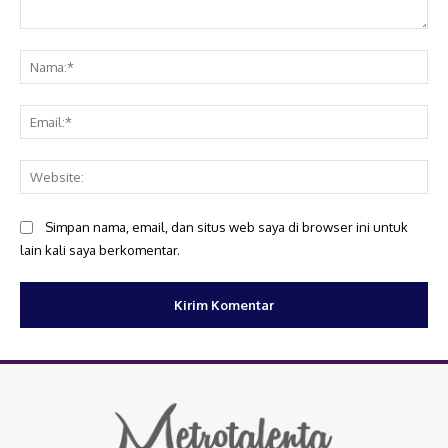
Komentar:
Na
Ema
Web
Simpan nama, email, dan situs web saya di browser ini untuk
lain kali saya berkomentar.