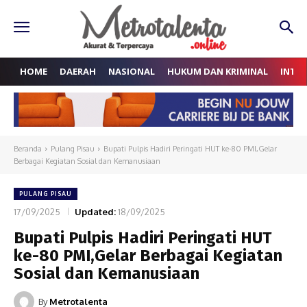
HOME
DAERAH
NASIONAL
HUKUM DAN KRIMINAL
INTE
Beranda
Pulang Pisau
Bupati Pulpis Hadiri Peringati HUT ke-80 PMI,Gelar
Berbagai Kegiatan Sosial dan Kemanusiaan
PULANG PISAU
17/09/2025
Updated:
18/09/2025
Bupati Pulpis Hadiri Peringati HUT
ke-80 PMI,Gelar Berbagai Kegiatan
Sosial dan Kemanusiaan
By
Metrotalenta