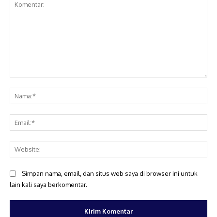
Komentar:
Na
Ema
Web
Simpan nama, email, dan situs web saya di browser ini untuk
lain kali saya berkomentar.