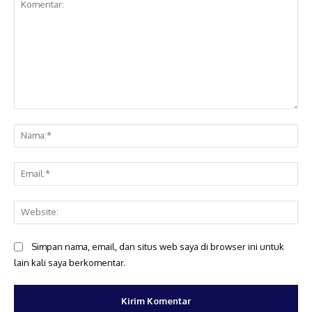
Komentar:
Na
Ema
Web
Simpan nama, email, dan situs web saya di browser ini untuk
lain kali saya berkomentar.