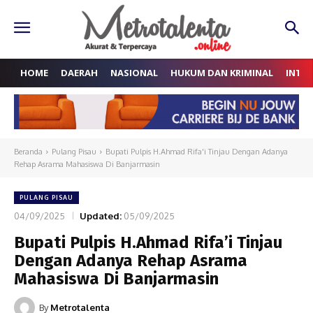
HOME
DAERAH
NASIONAL
HUKUM DAN KRIMINAL
INTE
Beranda
Pulang Pisau
Bupati Pulpis H.Ahmad Rifa'i Tinjau Dengan Adanya
Rehap Asrama Mahasiswa Di Banjarmasin
PULANG PISAU
04/09/2025
Updated:
05/09/2025
Bupati Pulpis H.Ahmad Rifa’i Tinjau
Dengan Adanya Rehap Asrama
Mahasiswa Di Banjarmasin
By
Metrotalenta