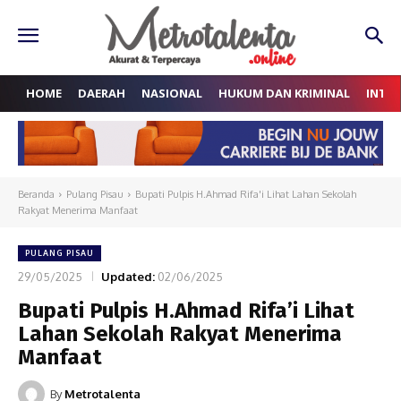
HOME
DAERAH
NASIONAL
HUKUM DAN KRIMINAL
INTE
Beranda
Pulang Pisau
Bupati Pulpis H.Ahmad Rifa'i Lihat Lahan Sekolah
Rakyat Menerima Manfaat
PULANG PISAU
29/05/2025
Updated:
02/06/2025
Bupati Pulpis H.Ahmad Rifa’i Lihat
Lahan Sekolah Rakyat Menerima
Manfaat
By
Metrotalenta