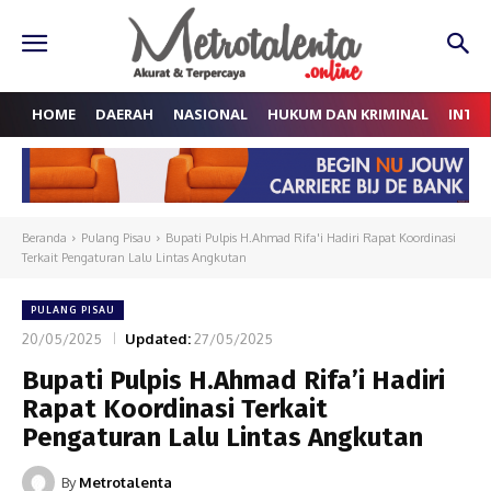
HOME
DAERAH
NASIONAL
HUKUM DAN KRIMINAL
INTE
Beranda
Pulang Pisau
Bupati Pulpis H.Ahmad Rifa'i Hadiri Rapat Koordinasi
Terkait Pengaturan Lalu Lintas Angkutan
PULANG PISAU
20/05/2025
Updated:
27/05/2025
Bupati Pulpis H.Ahmad Rifa’i Hadiri
Rapat Koordinasi Terkait
Pengaturan Lalu Lintas Angkutan
By
Metrotalenta